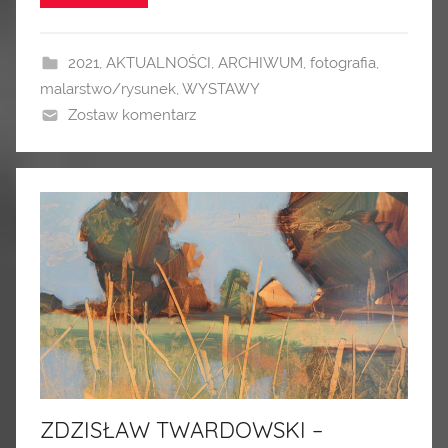
2021
,
AKTUALNOŚCI
,
ARCHIWUM
,
fotografia
,
malarstwo/rysunek
,
WYSTAWY
Zostaw komentarz
ZDZISŁAW TWARDOWSKI –