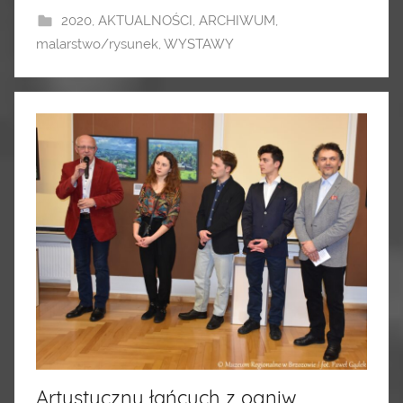
2020
,
AKTUALNOŚCI
,
ARCHIWUM
,
malarstwo/rysunek
,
WYSTAWY
Artystyczny łańcuch z ogniw