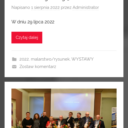
Napisano
1 sierpnia 2022
przez
Administrator
W dniu 29 lipca 2022
Czytaj dalej
2022
,
malarstwo/rysunek
,
WYSTAWY
Zostaw komentarz