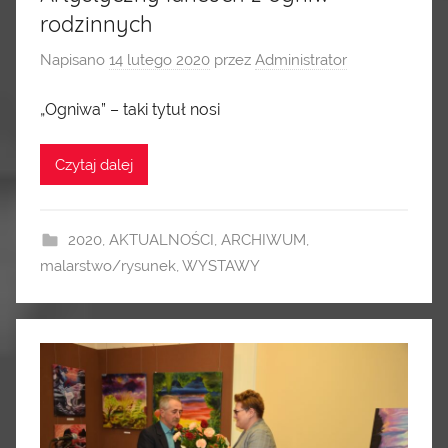
rodzinnych
Napisano
14 lutego 2020
przez
Administrator
„Ogniwa” – taki tytuł nosi
Czytaj dalej
2020
,
AKTUALNOŚCI
,
ARCHIWUM
,
malarstwo/rysunek
,
WYSTAWY