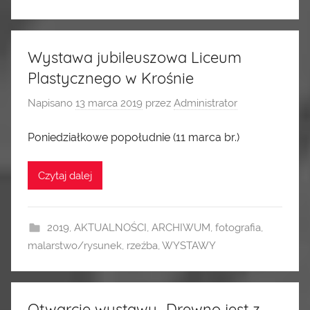
Wystawa jubileuszowa Liceum
Plastycznego w Krośnie
Napisano
13 marca 2019
przez
Administrator
Poniedziałkowe popołudnie (11 marca br.)
Czytaj dalej
2019
,
AKTUALNOŚCI
,
ARCHIWUM
,
fotografia
,
malarstwo/rysunek
,
rzeźba
,
WYSTAWY
Otwarcie wystawy „Drewno jest z