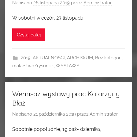
Napisano
26 listopada 2019
przez
Administrator
W sobotni wieczór, 23 listopada
Czytaj dalej
2019
,
AKTUALNOŚCI
,
ARCHIWUM
,
Bez kategorii
,
malarstwo/rysunek
,
WYSTAWY
Wernisaż wystawy prac Katarzyny
Błaż
Napisano
21 października 2019
przez
Administrator
Sobotnie popołudnie, 19 paź- dziernika,