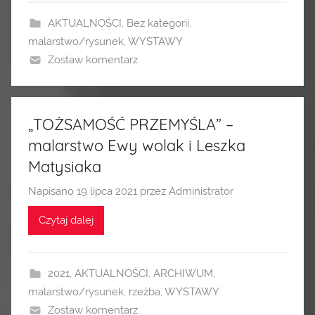
AKTUALNOŚCI
,
Bez kategorii
,
malarstwo/rysunek
,
WYSTAWY
Zostaw komentarz
„TOŻSAMOŚĆ PRZEMYŚLA” –
malarstwo Ewy wolak i Leszka
Matysiaka
Napisano
19 lipca 2021
przez
Administrator
Czytaj dalej
2021
,
AKTUALNOŚCI
,
ARCHIWUM
,
malarstwo/rysunek
,
rzeźba
,
WYSTAWY
Zostaw komentarz