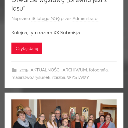
lasu”
Napisano
18 lutego 2019
przez
Administrator
Kolejna, tym razem XX Submisja
Czytaj dalej
2019
,
AKTUALNOŚCI
,
ARCHIWUM
,
fotografia
,
malarstwo/rysunek
,
rzeźba
,
WYSTAWY