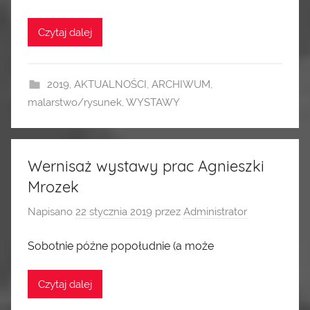
Czytaj dalej
2019
,
AKTUALNOŚCI
,
ARCHIWUM
,
malarstwo/rysunek
,
WYSTAWY
Wernisaż wystawy prac Agnieszki
Mrozek
Napisano
22 stycznia 2019
przez
Administrator
Sobotnie późne popołudnie (a może
Czytaj dalej