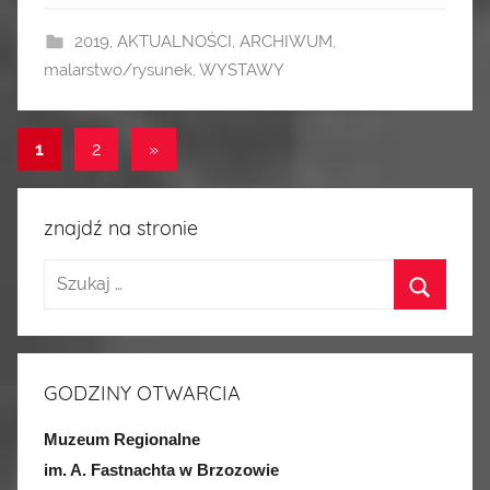
2019
,
AKTUALNOŚCI
,
ARCHIWUM
,
malarstwo/rysunek
,
WYSTAWY
1
2
Następne
»
Nawigacja
wpisy
po
znajdź na stronie
wpisach
GODZINY OTWARCIA
Muzeum Regionalne
im. A. Fastnachta w Brzozowie