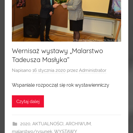
Wernisaż wystawy „Malarstwo
Tadeusza Masłyka”
Napisano
16 stycznia 2020
przez
Administrator
Wspaniale rozpoczął się rok wystawienniczy
Czytaj dalej
2020
,
AKTUALNOŚCI
,
ARCHIWUM
,
malarstwo/rysunek
,
WYSTAWY