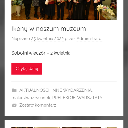
Ikony w naszym muzeum
Napisano
25 kwietnia 2022
przez
Administrator
Sobotni wieczór – 2 kwietnia
Czytaj dalej
AKTUALNOŚCI
,
INNE WYDARZENIA
,
malarstwo/rysunek
,
PRELEKCJE
,
WARSZTATY
Zostaw komentarz