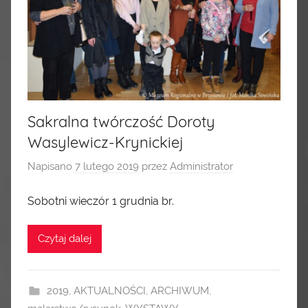
Sakralna twórczość Doroty
Wasylewicz-Krynickiej
Napisano
7 lutego 2019
przez
Administrator
Sobotni wieczór 1 grudnia br.
Czytaj dalej
2019
,
AKTUALNOŚCI
,
ARCHIWUM
,