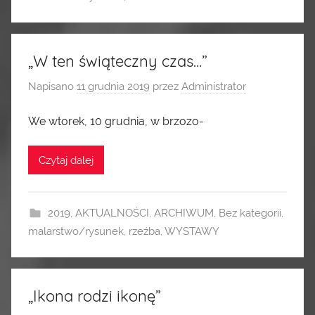
„W ten świąteczny czas…”
Napisano
11 grudnia 2019
przez
Administrator
We wtorek, 10 grudnia, w brzozo-
Czytaj dalej
2019
,
AKTUALNOŚCI
,
ARCHIWUM
,
Bez kategorii
,
malarstwo/rysunek
,
rzeźba
,
WYSTAWY
„Ikona rodzi ikonę”