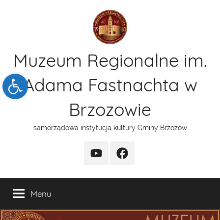
Przejdź
do
treści
Muzeum Regionalne im.
Open toolbar
Adama Fastnachta w
Brzozowie
samorządowa instytucja kultury Gminy Brzozów
kanal
funpage
YT
Menu