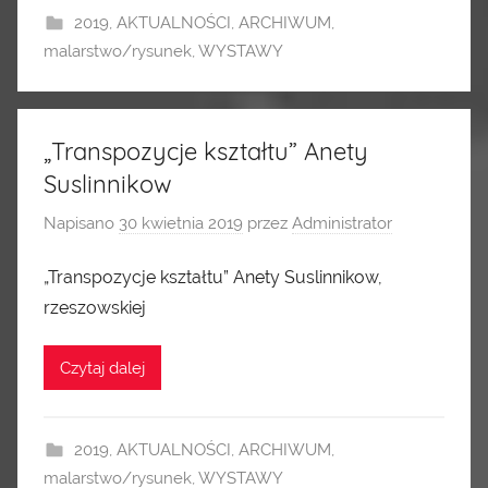
2019
,
AKTUALNOŚCI
,
ARCHIWUM
,
malarstwo/rysunek
,
WYSTAWY
„Transpozycje kształtu” Anety
Suslinnikow
Napisano
30 kwietnia 2019
przez
Administrator
„Transpozycje kształtu” Anety Suslinnikow,
rzeszowskiej
Czytaj dalej
2019
,
AKTUALNOŚCI
,
ARCHIWUM
,
malarstwo/rysunek
,
WYSTAWY