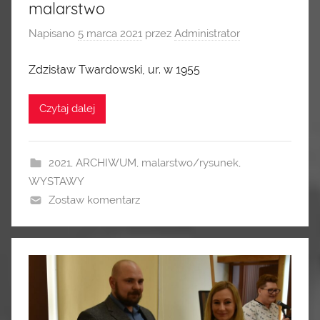
malarstwo
Napisano
5 marca 2021
przez
Administrator
Zdzisław Twardowski, ur. w 1955
Czytaj dalej
2021
,
ARCHIWUM
,
malarstwo/rysunek
,
WYSTAWY
Zostaw komentarz