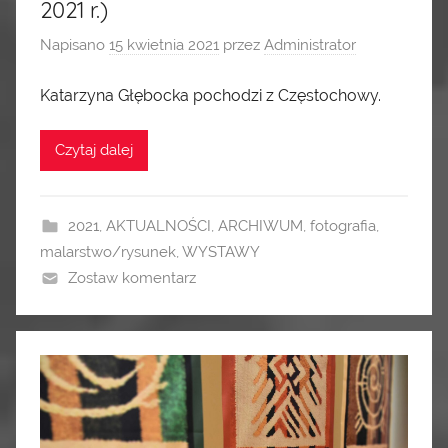
2021 r.)
Napisano
15 kwietnia 2021
przez
Administrator
Katarzyna Głębocka pochodzi z Częstochowy.
Czytaj dalej
2021
,
AKTUALNOŚCI
,
ARCHIWUM
,
fotografia
,
malarstwo/rysunek
,
WYSTAWY
Zostaw komentarz