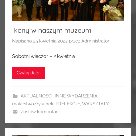
Ikony w naszym muzeum
Napisano
25 kwietnia 2022
przez
Administrator
Sobotni wieczór – 2 kwietnia
Czytaj dalej
AKTUALNOŚCI
,
INNE WYDARZENIA
,
malarstwo/rysunek
,
PRELEKCJE
,
WARSZTATY
Zostaw komentarz