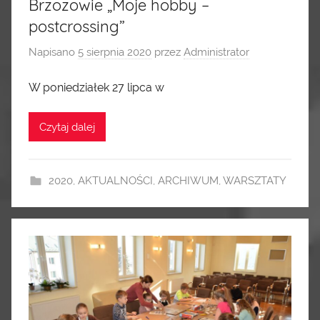
Brzozowie „Moje hobby –
postcrossing”
Napisano
5 sierpnia 2020
przez
Administrator
W poniedziałek 27 lipca w
Czytaj dalej
2020
,
AKTUALNOŚCI
,
ARCHIWUM
,
WARSZTATY