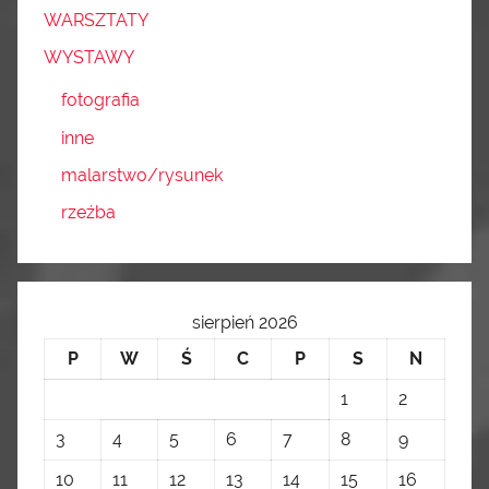
WARSZTATY
WYSTAWY
fotografia
inne
malarstwo/rysunek
rzeźba
sierpień 2026
P
W
Ś
C
P
S
N
1
2
3
4
5
6
7
8
9
10
11
12
13
14
15
16