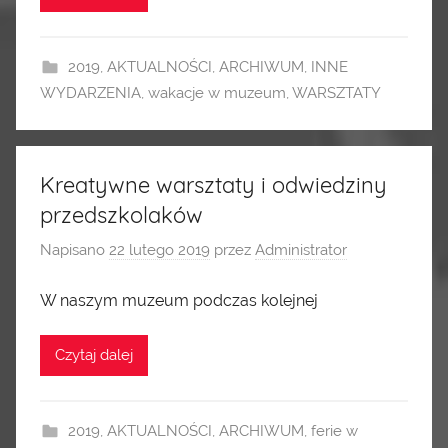
2019
,
AKTUALNOŚCI
,
ARCHIWUM
,
INNE
WYDARZENIA
,
wakacje w muzeum
,
WARSZTATY
Kreatywne warsztaty i odwiedziny
przedszkolaków
Napisano
22 lutego 2019
przez
Administrator
W naszym muzeum podczas kolejnej
Czytaj dalej
2019
,
AKTUALNOŚCI
,
ARCHIWUM
,
ferie w