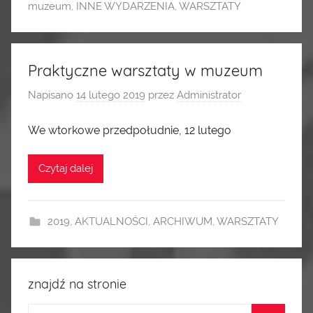
muzeum
,
INNE WYDARZENIA
,
WARSZTATY
Praktyczne warsztaty w muzeum
Napisano
14 lutego 2019
przez
Administrator
We wtorkowe przedpołudnie, 12 lutego
Czytaj dalej
2019
,
AKTUALNOŚCI
,
ARCHIWUM
,
WARSZTATY
znajdź na stronie