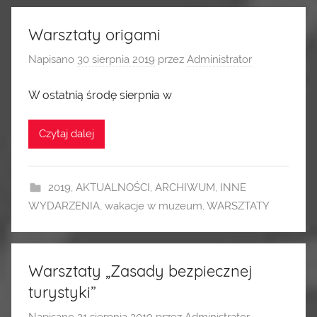
Warsztaty origami
Napisano
30 sierpnia 2019
przez
Administrator
W ostatnią środę sierpnia w
Czytaj dalej
2019
,
AKTUALNOŚCI
,
ARCHIWUM
,
INNE
WYDARZENIA
,
wakacje w muzeum
,
WARSZTATY
Warsztaty „Zasady bezpiecznej
turystyki”