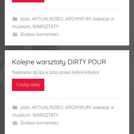
2021
,
AKTUALNOŚCI
,
ARCHIWUM
,
wakacje w
muzeum
,
WARSZTATY
Zostaw komentarz
Kolejne warsztaty DIRTY POUR
Napisano
19 lipca 2021
przez
Administrator
Czytaj dalej
2021
,
AKTUALNOŚCI
,
ARCHIWUM
,
wakacje w
muzeum
,
WARSZTATY
Zostaw komentarz