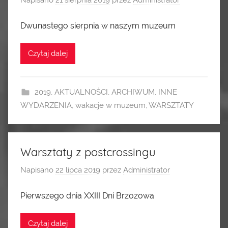
Napisano
21 sierpnia 2019
przez
Administrator
Dwunastego sierpnia w naszym muzeum
Czytaj dalej
2019
,
AKTUALNOŚCI
,
ARCHIWUM
,
INNE
WYDARZENIA
,
wakacje w muzeum
,
WARSZTATY
Warsztaty z postcrossingu
Napisano
22 lipca 2019
przez
Administrator
Pierwszego dnia XXIII Dni Brzozowa
Czytaj dalej