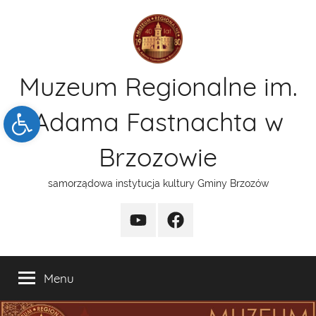
Przejdź
do
treści
Muzeum Regionalne im.
Open toolbar
Adama Fastnachta w
Brzozowie
samorządowa instytucja kultury Gminy Brzozów
kanal
funpage
YT
Menu