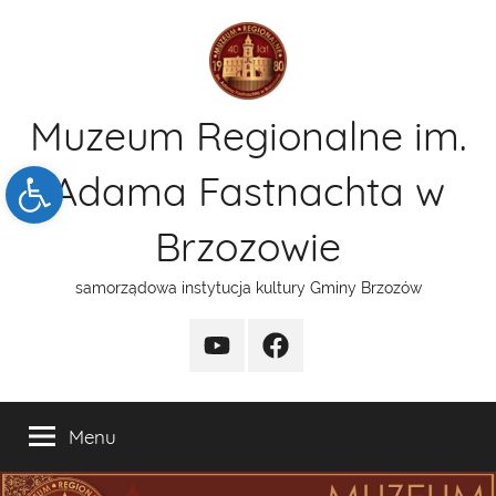
Przejdź
do
treści
Muzeum Regionalne im.
Open toolbar
Adama Fastnachta w
Brzozowie
samorządowa instytucja kultury Gminy Brzozów
kanal
funpage
YT
Menu