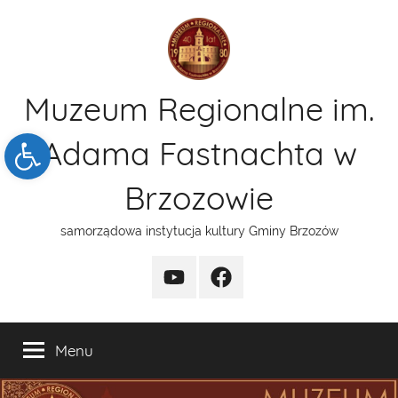
Przejdź
do
treści
Muzeum Regionalne im.
Open toolbar
Adama Fastnachta w
Brzozowie
samorządowa instytucja kultury Gminy Brzozów
kanal
funpage
YT
Menu