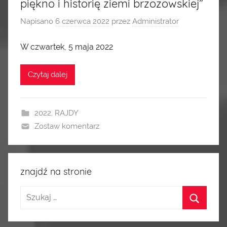
piękno i historię ziemi brzozowskiej”
Napisano
6 czerwca 2022
przez
Administrator
W czwartek, 5 maja 2022
Czytaj dalej
2022
,
RAJDY
Zostaw komentarz
znajdź na stronie