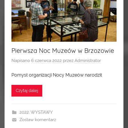
Pierwsza Noc Muzeów w Brzozowie
Napisano
6 czerwca 2022
przez
Administrator
Pomysł organizacji Nocy Muzeów narodził
Czytaj dalej
2022
,
WYSTAWY
Zostaw komentarz