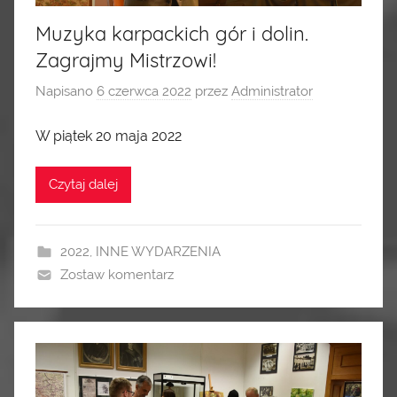
Muzyka karpackich gór i dolin.
Zagrajmy Mistrzowi!
Napisano
6 czerwca 2022
przez
Administrator
W piątek 20 maja 2022
Czytaj dalej
2022
,
INNE WYDARZENIA
Zostaw komentarz