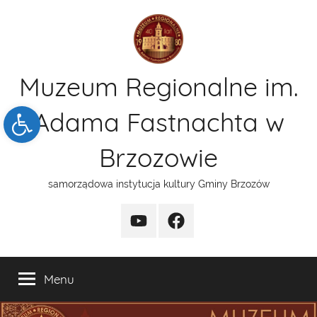
Przejdź
do
treści
Muzeum Regionalne im.
Open toolbar
Adama Fastnachta w
Brzozowie
samorządowa instytucja kultury Gminy Brzozów
kanal
funpage
YT
Menu