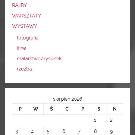
RAJDY
WARSZTATY
WYSTAWY
fotografia
inne
malarstwo/rysunek
rzeźba
sierpień 2026
P
W
Ś
C
P
S
N
1
2
3
4
5
6
7
8
9