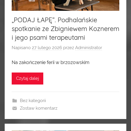
„PODAJ ŁAPĘ”. Podhalańskie
spotkanie ze Zbigniewem Koznerem
i jego psami terapeutami
Napisano
27 lutego 2026
przez
Administrator
Na zakończenie ferii w brzozowskim
Czytaj dalej
Bez kategorii
Zostaw komentarz