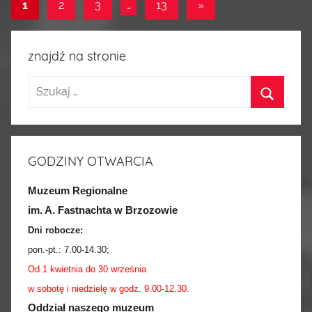
1
2
3
…
13
Następne
»
Nawigacja
wpisy
po
znajdź na stronie
wpisach
GODZINY OTWARCIA
Muzeum Regionalne
im. A. Fastnachta w Brzozowie
Dni robocze:
pon.-pt.:
7.00-14.30
;
Od 1 kwietnia do 30 września
w sobotę i niedzielę w godz. 9.00-12.30.
Oddział naszego muzeum