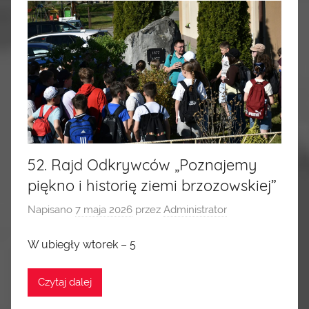
52. Rajd Odkrywców „Poznajemy
piękno i historię ziemi brzozowskiej”
Napisano
7 maja 2026
przez
Administrator
W ubiegły wtorek – 5
Czytaj dalej