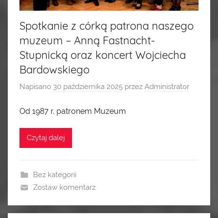
Spotkanie z córką patrona naszego
muzeum – Anną Fastnacht-
Stupnicką oraz koncert Wojciecha
Bardowskiego
Napisano
30 października 2025
przez
Administrator
Od 1987 r. patronem Muzeum
Czytaj dalej
Bez kategorii
Zostaw komentarz