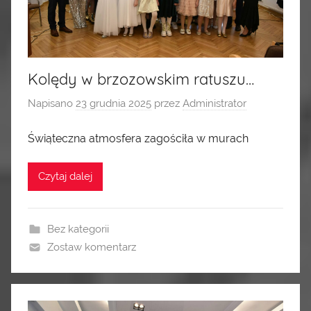
Kolędy w brzozowskim ratuszu…
Napisano
23 grudnia 2025
przez
Administrator
Świąteczna atmosfera zagościła w murach
Czytaj dalej
Bez kategorii
Zostaw komentarz