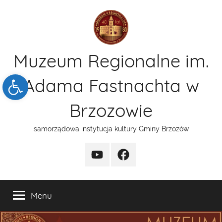
Przejdź
do
treści
Muzeum Regionalne im.
Open toolbar
Adama Fastnachta w
Brzozowie
samorządowa instytucja kultury Gminy Brzozów
kanal
funpage
YT
Menu