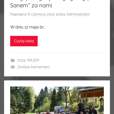
Sanem” za nami
Napisano
6 czerwca 2022
przez
Administrator
W dniu 12 maja br.,
Czytaj dalej
2022
,
RAJDY
Zostaw komentarz