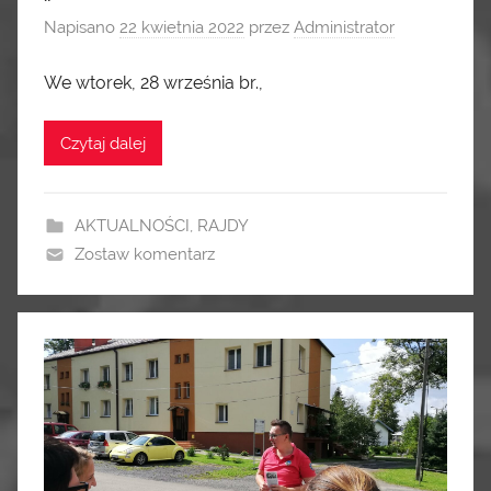
Napisano
22 kwietnia 2022
przez
Administrator
We wtorek, 28 września br.,
Czytaj dalej
AKTUALNOŚCI
,
RAJDY
Zostaw komentarz