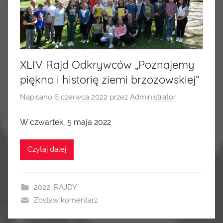
XLIV Rajd Odkrywców „Poznajemy
piękno i historię ziemi brzozowskiej”
Napisano
6 czerwca 2022
przez
Administrator
W czwartek, 5 maja 2022
Czytaj dalej
2022
,
RAJDY
Zostaw komentarz