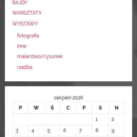
RAJDY
WARSZTATY
WYSTAWY
fotografia
inne
malarstwo/rysunek
rzeźba
sierpień 2026
P
W
Ś
C
P
S
N
1
2
3
4
5
6
7
8
9