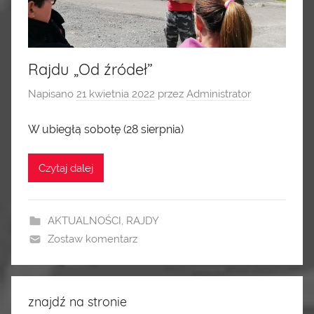
Rajdu „Od źródeł”
Napisano
21 kwietnia 2022
przez
Administrator
W ubiegłą sobotę (28 sierpnia)
Czytaj dalej
AKTUALNOŚCI
,
RAJDY
Zostaw komentarz
znajdź na stronie