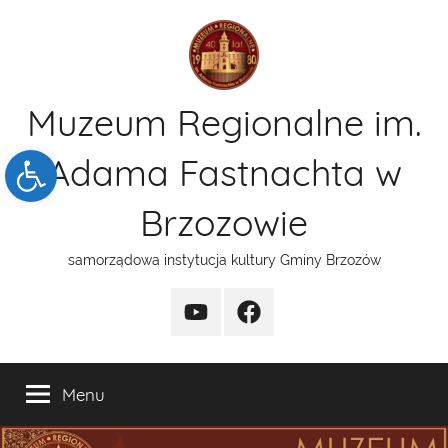
Przejdź
do
treści
Muzeum Regionalne im.
Open toolbar
Adama Fastnachta w
Brzozowie
samorządowa instytucja kultury Gminy Brzozów
kanal
funpage
YT
Menu