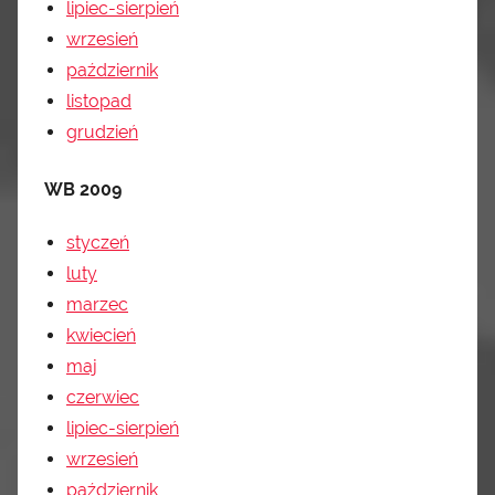
lipiec-sierpień
wrzesień
październik
listopad
grudzi
eń
WB 2009
styczeń
luty
marzec
kwiecień
maj
czerwiec
lipiec-sierpień
wrzesień
październik