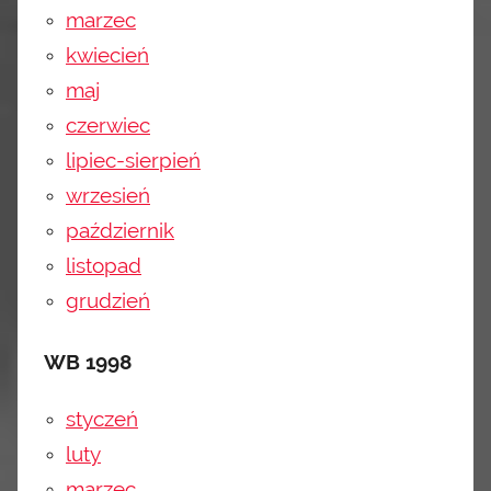
marzec
kwiecień
maj
czerwiec
lipiec-sierpień
wrzesień
październik
listopad
grudzień
WB 1998
styczeń
luty
marzec