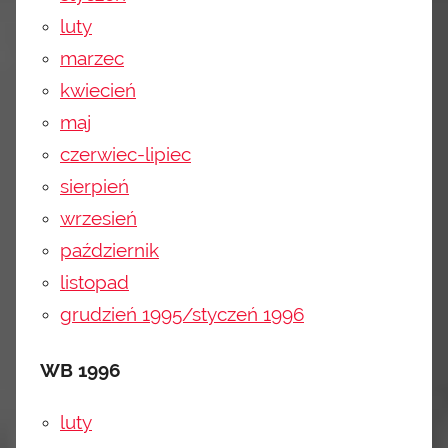
luty
marzec
kwiecień
maj
czerwiec-lipiec
sierpień
wrzesień
październik
listopad
grudzień 1995/styczeń 1996
WB 1996
luty