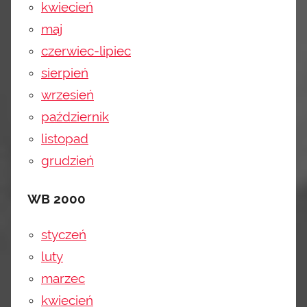
kwiecień
maj
czerwiec-lipiec
sierpień
wrzesień
październik
listopad
grudzień
WB 2000
styczeń
luty
marzec
kwiecień