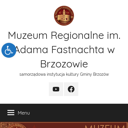
Przejdź
do
treści
Muzeum Regionalne im.
Open toolbar
Adama Fastnachta w
Brzozowie
samorządowa instytucja kultury Gminy Brzozów
kanal
funpage
YT
Menu