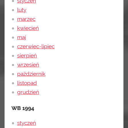
styczeń
luty
marzec
kwiecień
maj
czerwiec-lipiec
sierpień
wrzesień
październik
listopad
grudzień
WB 1994
styczeń