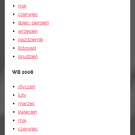
maj
czerwiec
lipiec-sierpień
wrzesień
październik
listopad
grudz
i
eń
WB 2008
styczeń
luty
marzec
kwiecień
maj
czerwiec