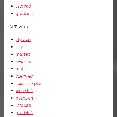
listopad
grudzi
eń
WB 2010
styczeń
luty
marzec
kwiecień
maj
czerwiec
lipiec-sierpień
wrzesień
październik
listopad
grudzi
eń