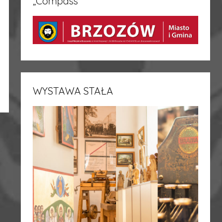
„Compass”
WYSTAWA STAŁA