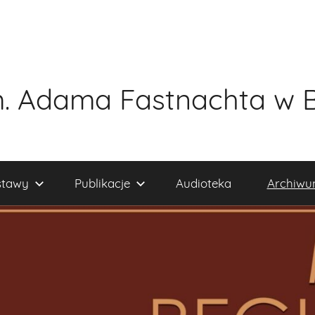
. Adama Fastnachta w 
tawy
Publikacje
Audioteka
Archiw