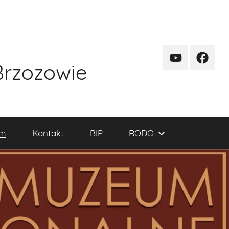
kanal
funpag
Brzozowie
YT
um
Kontakt
BIP
RODO