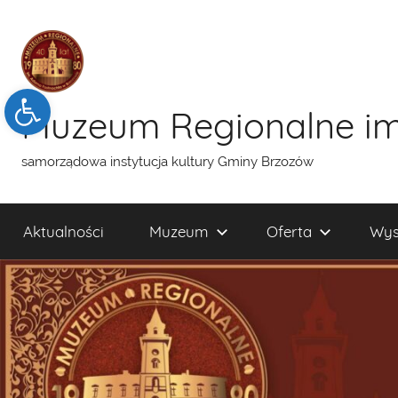
Przejdź
do
treści
Open toolbar
Muzeum Regionalne im
samorządowa instytucja kultury Gminy Brzozów
Aktualności
Muzeum
Oferta
Wys