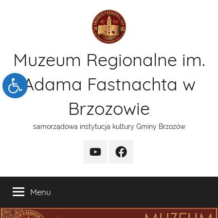
Przejdź
do
treści
Muzeum Regionalne im.
Open toolbar
Adama Fastnachta w
Brzozowie
samorządowa instytucja kultury Gminy Brzozów
kanal
funpage
YT
Menu