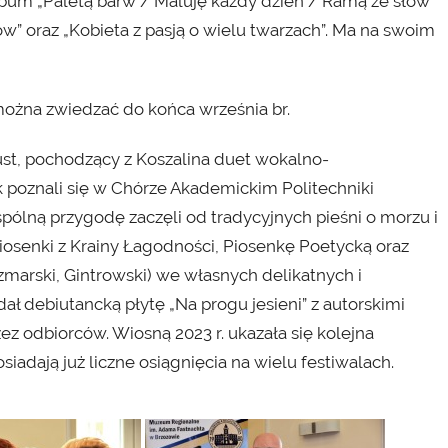
 album „Paletą barw / Maluję każdy dzień / Ramą ze słów
w” oraz „Kobieta z pasją o wielu twarzach”. Ma na swoim
ożna zwiedzać do końca września br.
ust, pochodzący z Koszalina duet wokalno-
ek poznali się w Chórze Akademickim Politechniki
spólną przygodę zaczęli od tradycyjnych pieśni o morzu i
iosenki z Krainy Łagodności, Piosenkę Poetycką oraz
marski, Gintrowski) we własnych delikatnych i
ł debiutancką płytę „Na progu jesieni” z autorskimi
zez odbiorców. Wiosną 2023 r. ukazała się kolejna
iadają już liczne osiągnięcia na wielu festiwalach.