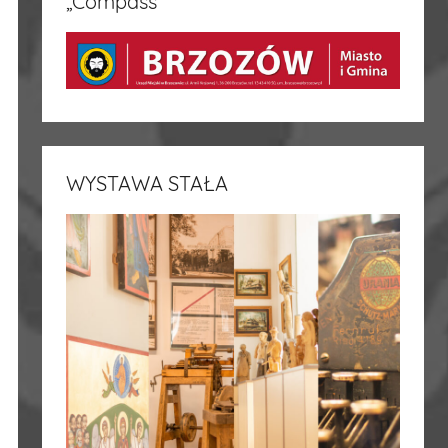
„Compass”
WYSTAWA STAŁA