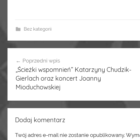
Bez kategorii
Nawigacja
Poprzedni wpis
„Ścieżki wspomnień” Katarzyny Chudzik-
wpisu
Gierlach oraz koncert Joanny
Mioduchowskiej
Dodaj komentarz
Twój adres e-mail nie zostanie opublikowany.
Wymag