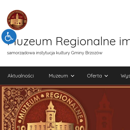
Przejdź
do
treści
Open toolbar
Muzeum Regionalne im
samorządowa instytucja kultury Gminy Brzozów
Aktualności
Muzeum
Oferta
Wys