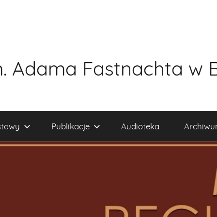
. Adama Fastnachta w 
tawy
Publikacje
Audioteka
Archiw