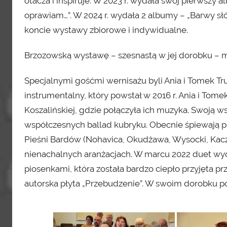
otacza i inspiruje. W 2023 r. wydała swój pierwszy
oprawiam…”. W 2024 r. wydała 2 albumy – „Barwy słó
koncie wystawy zbiorowe i indywidualne.
Brzozowską wystawę – szesnastą w jej dorobku – m
Specjalnymi gośćmi wernisażu byli Ania i Tomek Tr
instrumentalny, który powstał w 2016 r. Ania i Tom
Koszalińskiej, gdzie połączyła ich muzyka. Swoją w
współczesnych ballad kubryku. Obecnie śpiewają p
Pieśni Bardów (Nohavica, Okudżawa, Wysocki, Kacz
nienachalnych aranżacjach. W marcu 2022 duet wyda
piosenkami, która została bardzo ciepło przyjęta pr
autorska płyta „Przebudzenie”. W swoim dorobku pos