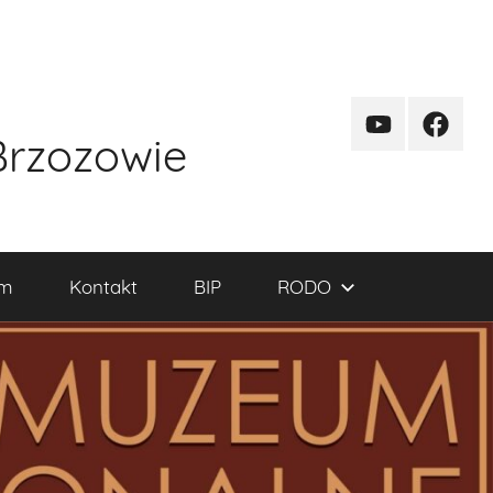
kanal
funpag
Brzozowie
YT
um
Kontakt
BIP
RODO