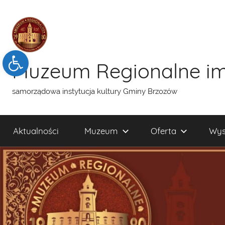
Przejdź
do
treści
Open toolbar
Muzeum Regionalne im
samorządowa instytucja kultury Gminy Brzozów
Aktualności
Muzeum
Oferta
Wys