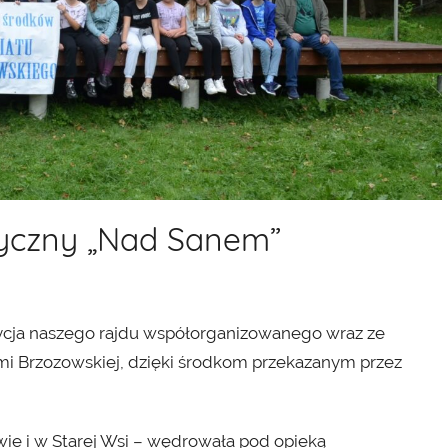
styczny „Nad Sanem”
edycja naszego rajdu współorganizowanego wraz ze
i Brzozowskiej, dzięki środkom przekazanym przez
ie i w Starej Wsi – wędrowała pod opieką