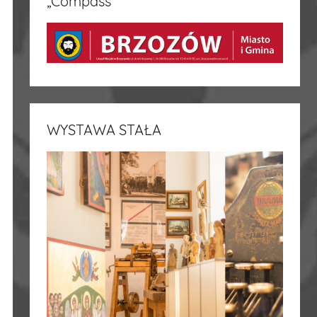
„Compass”
WYSTAWA STAŁA