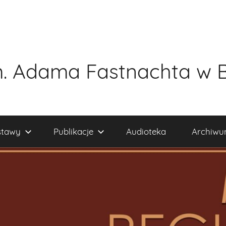
. Adama Fastnachta w 
tawy
Publikacje
Audioteka
Archiw