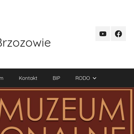
kanal
funpag
Brzozowie
YT
um
Kontakt
BIP
RODO