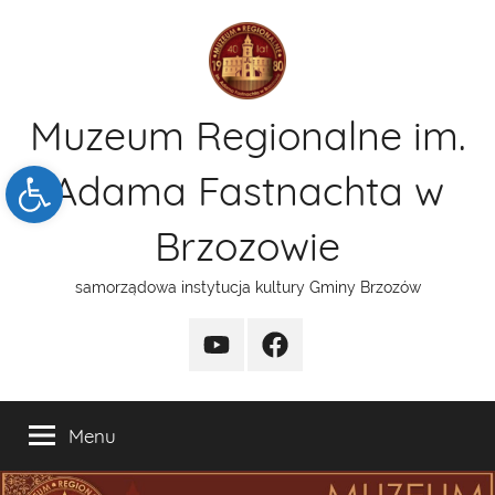
Przejdź
do
treści
Muzeum Regionalne im.
Open toolbar
Adama Fastnachta w
Brzozowie
samorządowa instytucja kultury Gminy Brzozów
kanal
funpage
YT
Menu