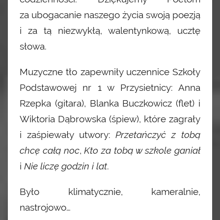
za ubogacanie naszego życia swoją poezją
i za tą niezwykłą, walentynkową, ucztę
słowa.
Muzyczne tło zapewniły uczennice Szkoły
Podstawowej nr 1 w Przysietnicy: Anna
Rzepka (gitara), Blanka Buczkowicz (flet) i
Wiktoria Dąbrowska (śpiew), które zagrały
i zaśpiewały utwory:
Przetańczyć z tobą
chcę całą noc
,
Kto za tobą w szkole ganiał
i
Nie liczę godzin i lat
.
Było klimatycznie, kameralnie,
nastrojowo…