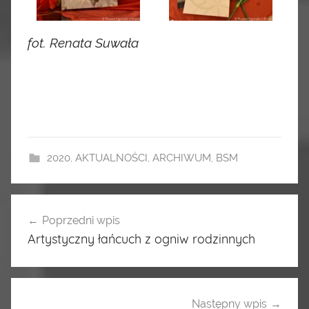
fot. Renata Suwała
2020
,
AKTUALNOŚCI
,
ARCHIWUM
,
BSM
Poprzedni wpis
Nawigacja
Artystyczny łańcuch z ogniw rodzinnych
wpisu
Następny wpis