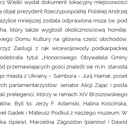
ierz Wielki wydał dokument lokacyjny miejscowości
objął prezydent Rzeczypospolitej Polskiej Andrzej
ylice mniejszej została odprawiona msza św. pod
a, który także wygłosił okolicznościową homilię.
wskiego Domu Kultury na główną część obchodów.
Krzyż Zasługi z rąk wicewojowody podkarpackiej
o odebrała tytuł „Honorowego Obywatela Gminy
d przemawiających gości znaleźli się m.in. starosta
o miasta z Ukrainy – Sambora – Jurij Hamar, poseł
ch parlamentarzystów: senator Alicji Zając i posła
rali prelegenci, którzy w ramach XIV Brzozowskiego
ów. Byli to: Jerzy F. Adamski, Halina Kościńska,
aweł Gądek i Mateusz Podkul z naszego muzeum. W
ska (śpiew), Marcelina Zagozdon (pianino) i Dawid