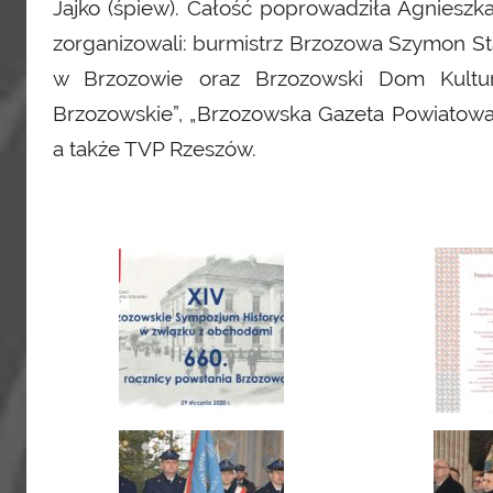
Jajko (śpiew). Całość poprowadziła Agnies
zorganizowali: burmistrz Brzozowa Szymon S
w Brzozowie oraz Brzozowski Dom Kultur
Brzozowskie”, „Brzozowska Gazeta Powiatowa”,
a także TVP Rzeszów.