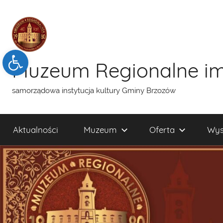
Przejdź
do
treści
Open toolbar
Muzeum Regionalne im
samorządowa instytucja kultury Gminy Brzozów
Aktualności
Muzeum
Oferta
Wys