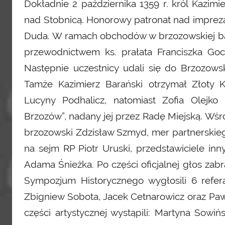
Dokładnie 2 października 1359 r. król Kazim
nad Stobnicą. Honorowy patronat nad imprezą 
Duda. W ramach obchodów w brzozowskiej baz
przewodnictwem ks. prałata Franciszka Goch
Następnie uczestnicy udali się do Brzozo
Tamże Kazimierz Barański otrzymał Złoty 
Lucyny Podhalicz, natomiast Zofia Olejk
Brzozów”, nadany jej przez Radę Miejską. Wśró
brzozowski Zdzisław Szmyd, mer partnerskieg
na sejm RP Piotr Uruski, przedstawiciele inny
Adama Śnieżka. Po części oficjalnej głos zab
Sympozjum Historycznego wygłosili 6 referat
Zbigniew Sobota, Jacek Cetnarowicz oraz P
części artystycznej wystąpili: Martyna Sowiń