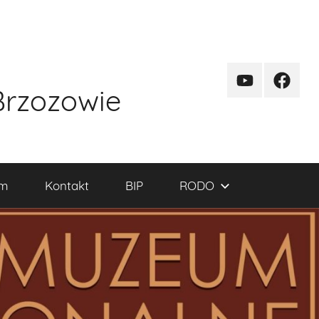
kanal
funpag
Brzozowie
YT
um
Kontakt
BIP
RODO