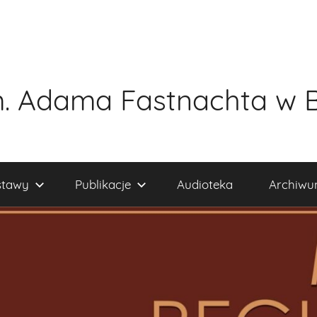
. Adama Fastnachta w 
tawy
Publikacje
Audioteka
Archiw