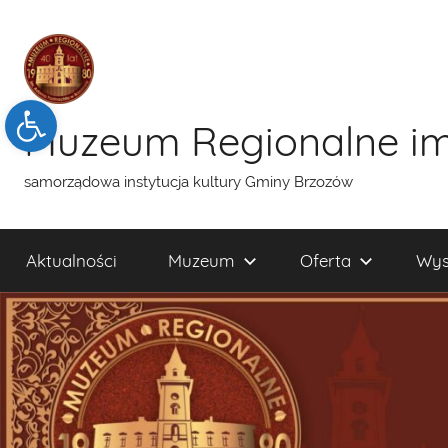
Przejdź
do
treści
Open toolbar
Muzeum Regionalne im
samorządowa instytucja kultury Gminy Brzozów
Aktualności
Muzeum
Oferta
Wys