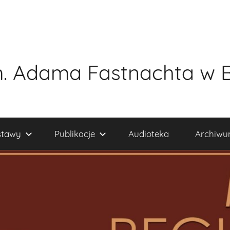
. Adama Fastnachta w 
tawy
Publikacje
Audioteka
Archiw