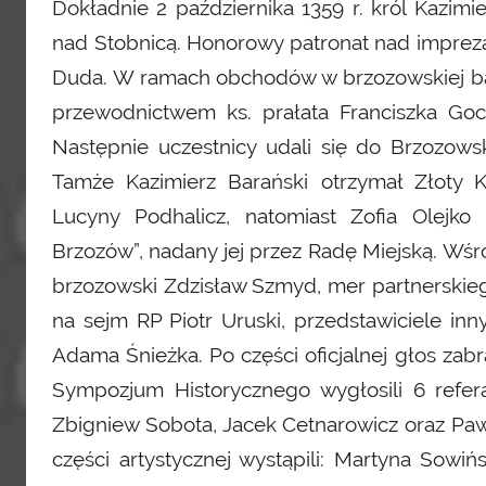
Dokładnie 2 października 1359 r. król Kazim
nad Stobnicą. Honorowy patronat nad imprezą 
Duda. W ramach obchodów w brzozowskiej baz
przewodnictwem ks. prałata Franciszka Goch
Następnie uczestnicy udali się do Brzozo
Tamże Kazimierz Barański otrzymał Złoty 
Lucyny Podhalicz, natomiast Zofia Olejk
Brzozów”, nadany jej przez Radę Miejską. Wśró
brzozowski Zdzisław Szmyd, mer partnerskieg
na sejm RP Piotr Uruski, przedstawiciele inny
Adama Śnieżka. Po części oficjalnej głos zab
Sympozjum Historycznego wygłosili 6 referat
Zbigniew Sobota, Jacek Cetnarowicz oraz P
części artystycznej wystąpili: Martyna Sowiń