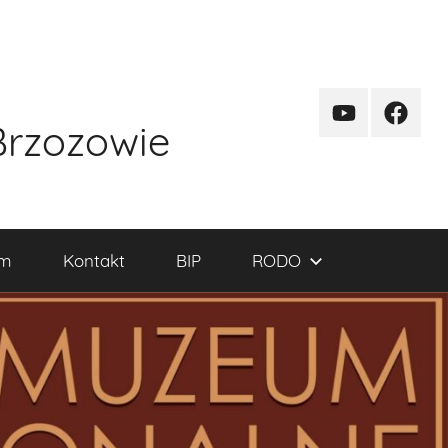
kanal
funpag
Brzozowie
YT
um
Kontakt
BIP
RODO