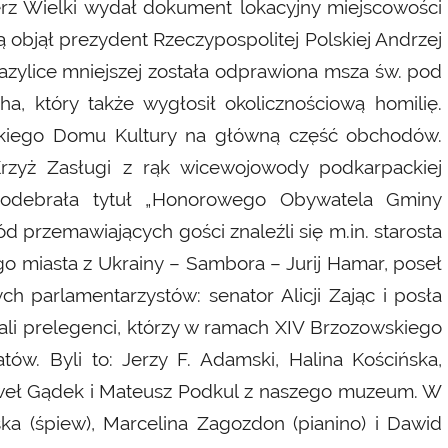
ierz Wielki wydał dokument lokacyjny miejscowości
objął prezydent Rzeczypospolitej Polskiej Andrzej
ylice mniejszej została odprawiona msza św. pod
a, który także wygłosił okolicznościową homilię.
wskiego Domu Kultury na główną część obchodów.
Krzyż Zasługi z rąk wicewojowody podkarpackiej
o odebrała tytuł „Honorowego Obywatela Gminy
d przemawiających gości znaleźli się m.in. starosta
o miasta z Ukrainy – Sambora – Jurij Hamar, poseł
ch parlamentarzystów: senator Alicji Zając i posła
rali prelegenci, którzy w ramach XIV Brzozowskiego
ów. Byli to: Jerzy F. Adamski, Halina Kościńska,
aweł Gądek i Mateusz Podkul z naszego muzeum. W
ska (śpiew), Marcelina Zagozdon (pianino) i Dawid