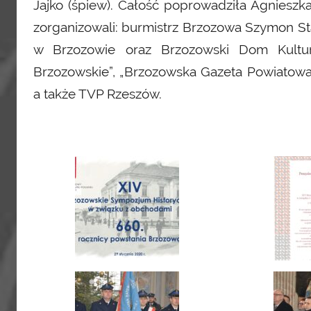
Jajko (śpiew). Całość poprowadziła Agnies
zorganizowali: burmistrz Brzozowa Szymon S
w Brzozowie oraz Brzozowski Dom Kultur
Brzozowskie”, „Brzozowska Gazeta Powiatowa”,
a także TVP Rzeszów.