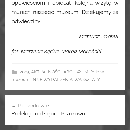
opowieściom i obiecali kolejną wizytę w
murach naszego muzeum. Dziękujemy za
odwiedziny!
Mateusz Podkul
fot. Marzena Kędra, Marek Marański
2019
,
AKTUALNOŚCI
,
ARCHIWUM
,
ferie w
muzeum
,
INNE WYDARZENIA
,
WARSZTATY
Poprzedni wpis
Nawigacja
Prelekcja o dziejach Brzozowa
wpisu