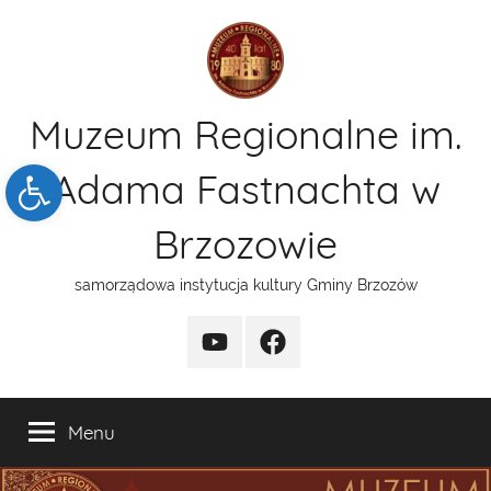
Przejdź
do
treści
Muzeum Regionalne im.
Open toolbar
Adama Fastnachta w
Brzozowie
samorządowa instytucja kultury Gminy Brzozów
kanal
funpage
YT
Menu