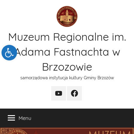
Przejdź
do
treści
Muzeum Regionalne im.
Open toolbar
Adama Fastnachta w
Brzozowie
samorządowa instytucja kultury Gminy Brzozów
kanal
funpage
YT
Menu