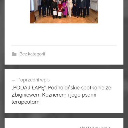
Bez kategorii
Poprzedni wpis
Nawigacja
„PODAJ ŁAPĘ”. Podhalańskie spotkanie ze
wpisu
Zbigniewem Koznerem i jego psami
terapeutami