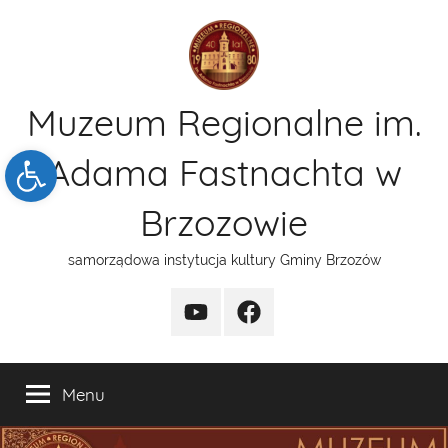
Przejdź
do
treści
Muzeum Regionalne im.
Open toolbar
Adama Fastnachta w
Brzozowie
samorządowa instytucja kultury Gminy Brzozów
kanal
funpage
YT
Menu