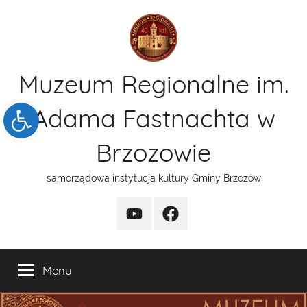
Przejdź
do
treści
Muzeum Regionalne im.
Open toolbar
Adama Fastnachta w
Brzozowie
samorządowa instytucja kultury Gminy Brzozów
kanal
funpage
YT
Menu