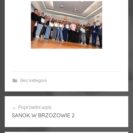
Bez kategorii
Poprzedni wpis
Nawigacja
SANOK W BRZOZOWIE 2
wpisu