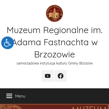
Przejdź
do
treści
Muzeum Regionalne im.
Open toolbar
Adama Fastnachta w
Brzozowie
samorządowa instytucja kultury Gminy Brzozów
kanal
funpage
YT
Menu