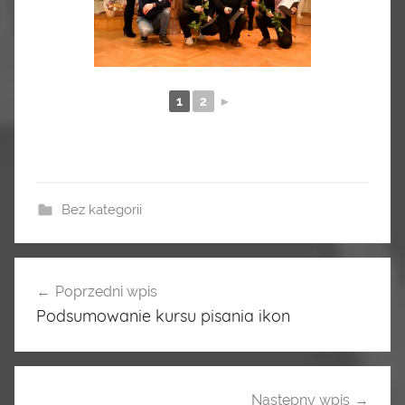
1
2
►
Bez kategorii
Poprzedni wpis
Nawigacja
Podsumowanie kursu pisania ikon
wpisu
Następny wpis