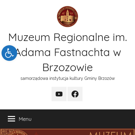
Przejdź
do
treści
Muzeum Regionalne im.
Open toolbar
Adama Fastnachta w
Brzozowie
samorządowa instytucja kultury Gminy Brzozów
kanal
funpage
YT
Menu