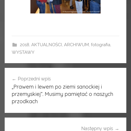
2018
,
AKTUALNOŚCI
,
ARCHIWUM
,
fotografia
,
WYSTAWY
Poprzedni wpis
Nawigacja
„Prawem i lewem po ziemi sanockiej i
wpisu
przemyskiej”. Musimy pamiętać o naszych
przodkach
Następny wpis